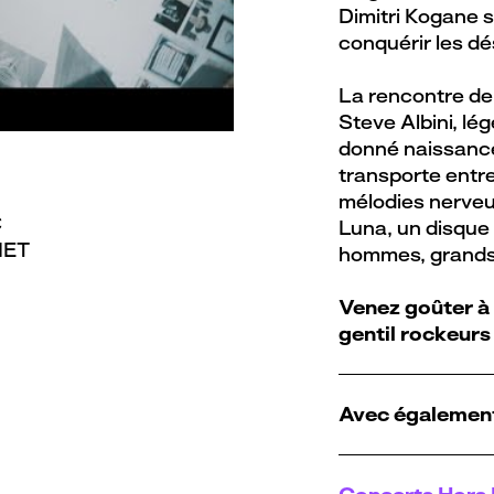
Dimitri Kogane
conquérir les dé
La rencontre de
Steve Albini, lé
donné naissance
transporte entre
mélodies nerveu
€
Luna, un disque b
NET
hommes, grands 
Venez goûter à 
gentil rockeurs 
Avec égalemen