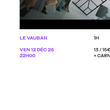
CXK - 24 de febrièr de 2022 (clip)
par
CXK
LE VAUBAN
1H
VEN
12 DÉC 25
13 / 15
22H00
+ CAR