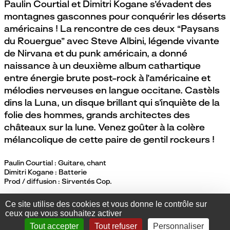
Paulin Courtial et Dimitri Kogane s’évadent des
montagnes gasconnes pour conquérir les déserts
américains ! La rencontre de ces deux “Paysans
du Rouergue” avec Steve Albini, légende vivante
de Nirvana et du punk américain, a donné
naissance à un deuxième album cathartique
entre énergie brute post-rock à l’américaine et
mélodies nerveuses en langue occitane. Castèls
dins la Luna, un disque brillant qui s’inquiète de la
folie des hommes, grands architectes des
châteaux sur la lune. Venez goûter à la colère
mélancolique de cette paire de gentil rockeurs !
Paulin Courtial : Guitare, chant
Dimitri Kogane : Batterie
Prod / diffusion : Sirventés Cop.
Ce site utilise des cookies et vous donne le contrôle sur
CONTACTS
MENTIONS LÉGALES
PLAN DU SITE
ceux que vous souhaitez activer
SE CONNECTER
Tout accepter
Tout refuser
Personnaliser
SUIVEZ NOUS SUR FACEBOOK
SUIVEZ NOUS SUR INSTAGRA