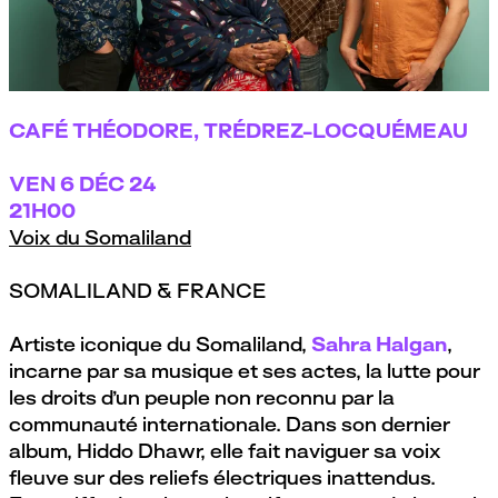
Festival NoBorder #14 - Sahra Halgan
par
Le Quartz, Brest
CAFÉ THÉODORE, TRÉDREZ-LOCQUÉMEAU
VEN
6 DÉC 24
21H00
Voix du Somaliland
SOMALILAND & FRANCE
Artiste iconique du Somaliland,
Sahra Halgan
,
incarne par sa musique et ses actes, la lutte pour
les droits d’un peuple non reconnu par la
communauté internationale. Dans son dernier
album, Hiddo Dhawr, elle fait naviguer sa voix
fleuve sur des reliefs électriques inattendus.