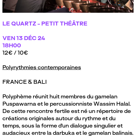
Festival NoBorder #14 - Polyphème
par
Le Quartz, Brest
LE QUARTZ - PETIT THÉÂTRE
VEN
13 DÉC 24
18H00
12€ / 10€
Polyrythmies contemporaines
FRANCE & BALI
Polyphème réunit huit membres du gamelan
Puspawarna et le percussionniste Wassim Halal.
De cette rencontre fertile est né un répertoire de
créations originales autour du rythme et du
temps, sous la forme d’un dialogue singulier et
audacieux entre la darbuka et le gamelan balinais.