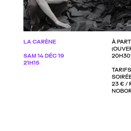
NB_Ghossein - Humpty Dumpty
par
Le Quartz, Brest
LA CARÈNE
À PART
(OUVE
SAM
14 DÉC 19
20H30
21H15
TARIF
SOIRÉE
23 € /
NOBO