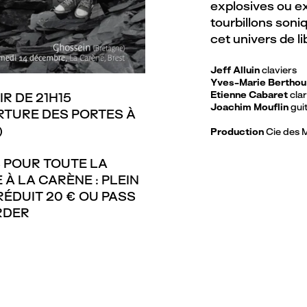
explosives ou e
tourbillons soni
cet univers de li
Jeff Alluin
claviers
Yves-Marie Berthou
Etienne Cabaret
cla
IR DE 21H15
Joachim Mouflin
gui
RTURE DES PORTES À
)
Production
Cie des 
S POUR TOUTE LA
 À LA CARÈNE : PLEIN
 RÉDUIT 20 € OU PASS
RDER