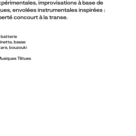
xpérimentales, improvisations à base de
ques, envolées instrumentales inspirées :
berté concourt à la transe.
batterie
rinette, basse
tare, bouzouki
Musiques Têtues