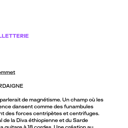
LLETTERIE
sommet
ARDAIGNE
 parlerait de magnétisme. Un champ où les
ésence dansent comme des funambules
ant des forces centripètes et centrifuges.
 de la Diva éthiopienne et du Sarde
la guitare à 18 cordes. Une création au