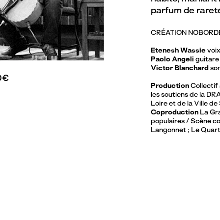
parfum de rareté
CRÉATION NOBORD
Etenesh Wassie
voi
Paolo Angeli
guitare
Victor Blanchard
so
0€
Production
Collectif 
les soutiens de la DRA
Loire et de la Ville de
Coproduction
La Gra
populaires / Scène con
Langonnet ; Le Quart