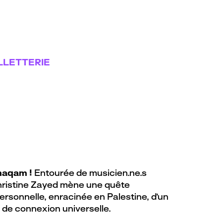
LLETTERIE
maqam !
Entourée de musicien.ne.s
hristine Zayed mène une quête
rsonnelle, enracinée en Palestine, d’un
 de connexion universelle.