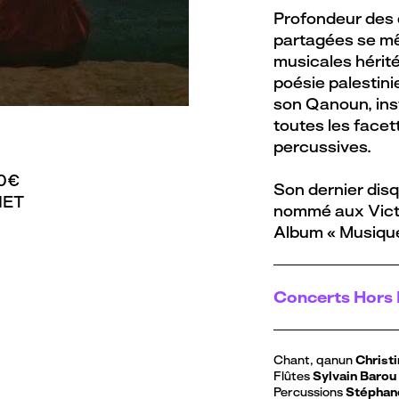
Profondeur des
partagées se mê
musicales hérité
poésie palestin
son Qanoun, ins
 Zayed
toutes les face
percussives.
10€
Son dernier dis
NET
nommé aux Victo
Album « Musiqu
Concerts Hors 
Chant, qanun
Christ
Flûtes
Sylvain Barou
Percussions
Stéphan