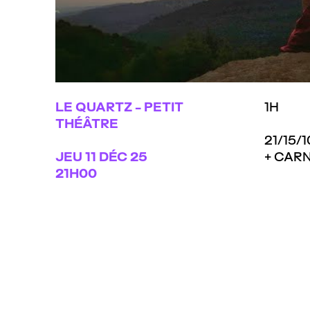
Christine Zayed - Safartu [Official Video]
par
Christine
LE QUARTZ - PETIT
1H
THÉÂTRE
21/15/
JEU
11 DÉC 25
+ CAR
21H00