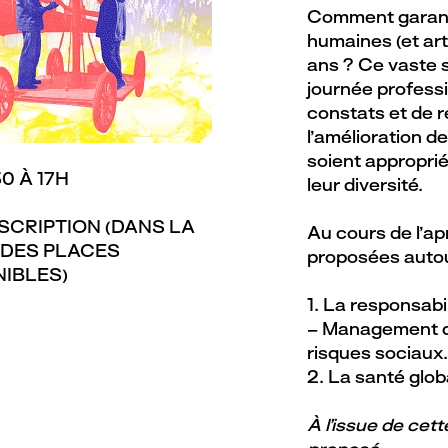
Comment garanti
humaines (et art
ans ? Ce vaste s
journée professi
constats et de r
l’amélioration d
soient approprié
0 À 17H
leur diversité.
SCRIPTION (DANS LA
Au cours de l’ap
 DES PLACES
proposées autou
NIBLES)
1. La responsabi
– Management d
risques sociaux.
2. La santé glob
À l’issue de cett