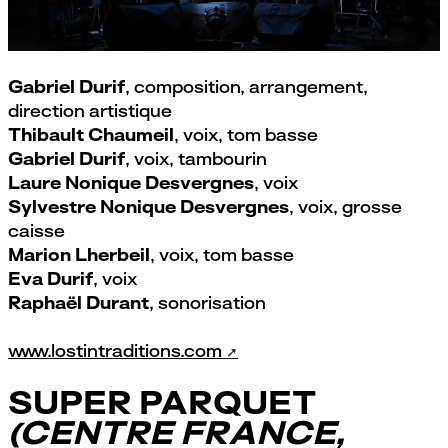
San Salvador
par
Le Quartz, Brest
Gabriel Durif
, composition, arrangement,
direction artistique
Thibault Chaumeil
, voix, tom basse
Gabriel Durif
, voix, tambourin
Laure Nonique Desvergnes
, voix
Sylvestre Nonique Desvergnes
, voix, grosse
caisse
Marion Lherbeil
, voix, tom basse
Eva Durif
, voix
Raphaël Durant
, sonorisation
www.lostintraditions.com
SUPER PARQUET
(CENTRE FRANCE,