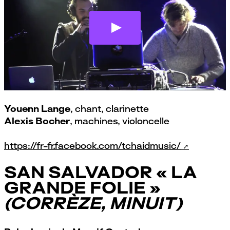
Tchaïd
par
Le Quartz, Brest
Youenn Lange
, chant, clarinette
Alexis Bocher
, machines, violoncelle
https://fr-fr.facebook.com/tchaidmusic/
SAN SALVADOR « LA
GRANDE FOLIE »
(CORRÈZE, MINUIT)