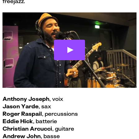
freejazz.
Anthony Joseph
par
Le Quartz, Brest
Anthony Joseph
, voix
Jason Yarde
, sax
Roger Raspail
, percussions
Eddie Hick
, batterie
Christian Arcucci
, guitare
Andrew John
, basse