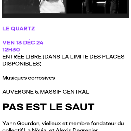
Festival NoBorder #14 - Alexis Degrenier & Yann Gourdon
par
Le Q
LE QUARTZ
VEN
13 DÉC 24
12H30
ENTRÉE LIBRE (DANS LA LIMITE DES PLACES
DISPONIBLES)
Musiques corrosives
AUVERGNE & MASSIF CENTRAL
PAS EST LE SAUT
Yann Gourdon, vielleux et membre fondateur du
collectif La Nòvia, et Alexis Degrenier